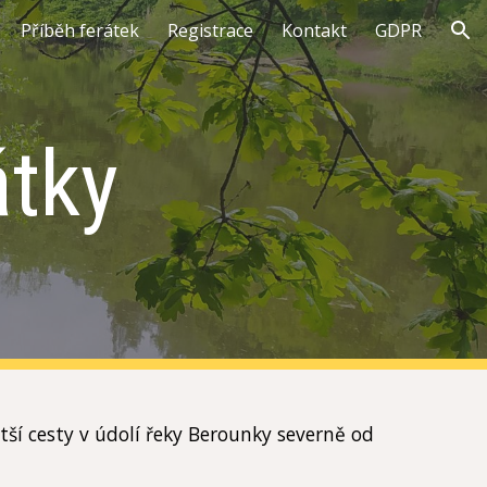
Příběh ferátek
Registrace
Kontakt
GDPR
ion
átky
tší cesty v údolí řeky Berounky severně od