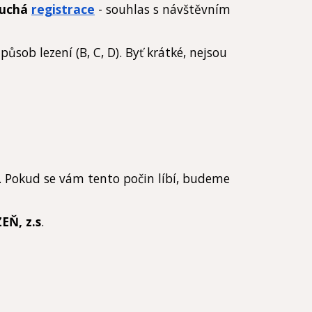
duchá
registrace
- souhlas s návštěvním
sob lezení (B, C, D). Byť krátké, nejsou
b. Pokud se vám tento počin líbí, budeme
EŇ, z.s
.