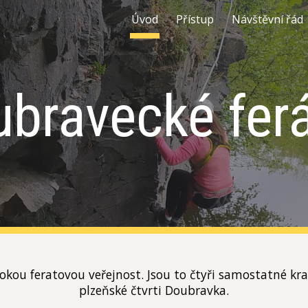
Úvod
Přístup
Návštěvní řád
ip to main content
Skip to navigat
bravecké fer
okou feratovou veřejnost. Jsou to čtyři samostatné kra
plzeňské čtvrti Doubravka.