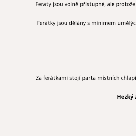
Feraty jsou volně přístupné, ale prot
Ferátky jsou dělány s minimem umělých s
Za ferátkami stojí parta místních chlap
Hezký 