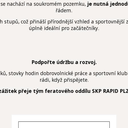
ože se nachází na soukromém pozemku,
je nutná jedno
řádem.
tupů, což přináší přírodnější vzhled a sportovnější způ
úplně ideální pro začátečníky.
Podpořte údržbu a rozvoj.
íků, stovky hodin dobrovolnické práce a sportovní klu
rádi, když přispějete.
zážitek přeje tým feratového oddílu SKP RAPID PLZ