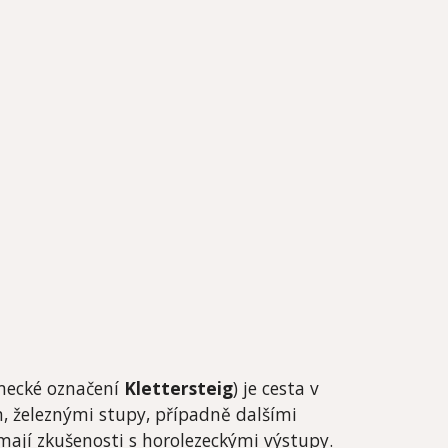
ěmecké označení
Klettersteig
) je cesta v
, železnými stupy, případně dalšími
ají zkušenosti s horolezeckými výstupy.