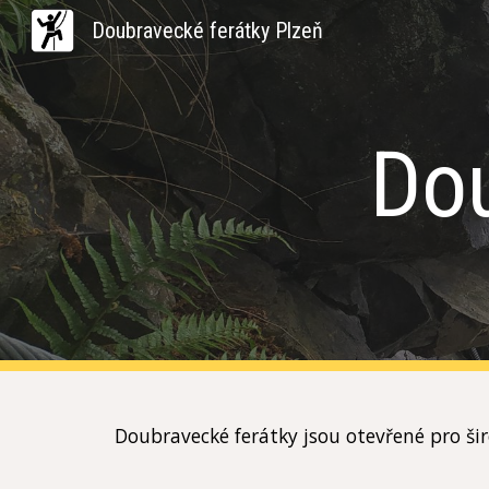
Doubravecké ferátky Plzeň
Sk
Dou
Doubravecké ferátky jsou otevřené pro šir