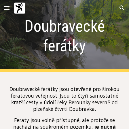
Skip to main content
Skip to navigation
Doubravecké
ferátky
Doubravecké ferátky jsou otevřené pro širokou
feratovou veřejnost. Jsou to čtyři samostatné
kratší cesty v údolí řeky Berounky severně od
plzeňské čtvrti Doubravka.
Feraty jsou volně přístupné, ale protože se
nachází na soukromém pozemku,
je nutná